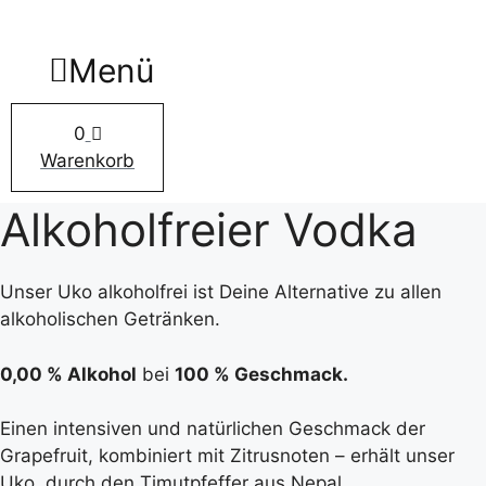
Zum
Inhalt
Menü
springen
0
Warenkorb
Alkoholfreier Vodka
Unser Uko alkoholfrei ist Deine Alternative zu allen
alkoholischen Getränken.
0,00 % Alkohol
bei
100 % Geschmack.
Einen intensiven und natürlichen Geschmack der
Grapefruit, kombiniert mit Zitrusnoten – erhält unser
Uko, durch den Timutpfeffer aus Nepal.