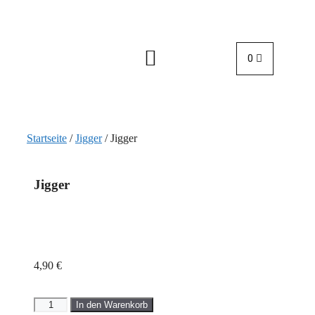
0
Alkoholfreie Alternative
Startseite
/
Jigger
/ Jigger
Jigger
4,90
€
In den Warenkorb