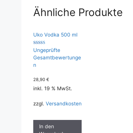
Ähnliche Produkte
Uko Vodka 500 ml
Bewertet
Ungeprüfte
mit
5.00
Gesamtbewertunge
von 5
n
28,90
€
inkl. 19 % MwSt.
zzgl.
Versandkosten
In den